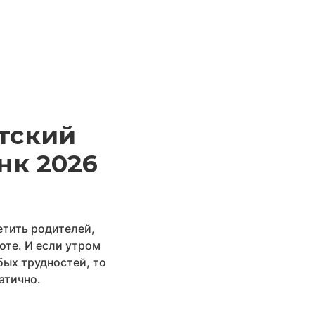
тский
нк 2026
етить родителей,
оте. И если утром
бых трудностей, то
атично.