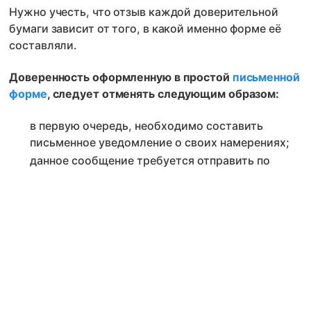
Нужно учесть, что отзыв каждой доверительной
бумаги зависит от того, в какой именно форме её
составляли.
Доверенность оформленную в простой
письменной
форме
, следует отменять следующим образом:
в первую очередь, необходимо составить
письменное уведомление о своих намерениях;
данное сообщение требуется отправить по
адресу проживания поверенного лица.
Рекомендуется отправлять такое уведомление в
виде заказного письма. Разрешается также
передавать этот документ лично в руки, если
имеется такая возможность, однако в таком
случае, поверенный должен будет выписать
специальную расписку, свидетельствующую о
получении этого документа;