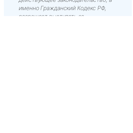
именно Гражданский Кодекс РФ,
разрешает выступать за
доверенное лицо абсолютно
каждому совершеннолетнему и
дееспособному гражданину этой
страны.
Кроме того, снимать автомобиль с учета в строгом
порядке необходимо в следующих ситуациях:
когда транспортное средство было
зафиксировано как угнанное;
в том случае, когда автомобиль ожидает
утилизации;
когда ТС в скором времени предполагает
переезда через пограничные службы на